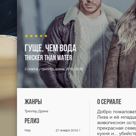
★
★
★
★
★
ГУЩЕ, ЧЕМ ВОДА