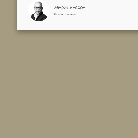
ГУЩЕ, ЧЕМ ВОДА
2 сезона / триллер, драма, 2014 - 2020
Сотрудничество
Стефан Барон
Stefan Baron
Хенрик Норлен
Henrik Norlén