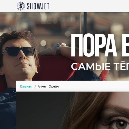
Главная
Алиетт Офейм