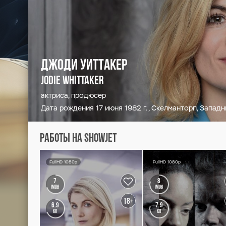
Джоди Уиттакер
Jodie Whittaker