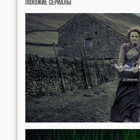
Эпизод 1
В Ролях
Режиссёры
Пр
Ванда Вентхам
Фэй Дуглас