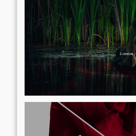
Нил Морисси
Люк Дуглас
Интересные факты
Молодого парня Джеда сыграл номинант на 
сериала «Деревня» Нико Мираллегро.
Похожие сериалы