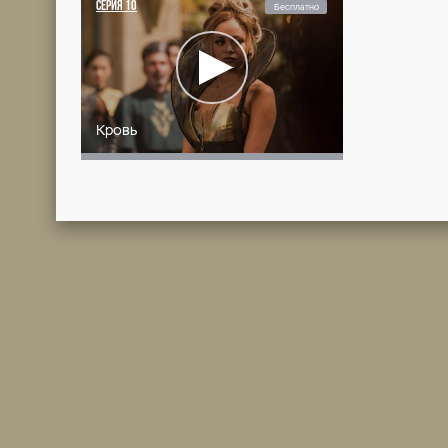
Друид
СЕРИЯ
4
Бесплат
Обитатель