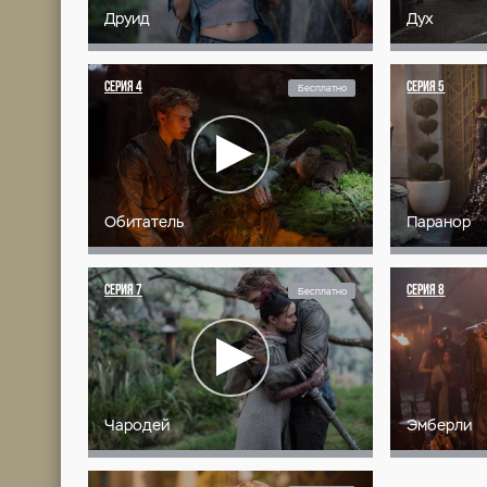
В далёком постапокалиптиче
троллей и дварфов. После в
которое бережно охраняют 
сказки. Всё меняется, когда
трёх юных героев.
Эмберли, принцесса королев
эльф-полукровка, после сме
великих королей и магов. Э
Эмберли. Вместе с друидом 
от гибели.
ВСЕ СЕРИИ (2 СЕЗОН)
СЕРИЯ
1
Бесплат