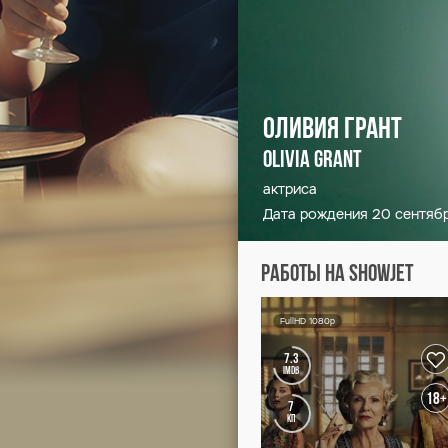
Олив
Olivia