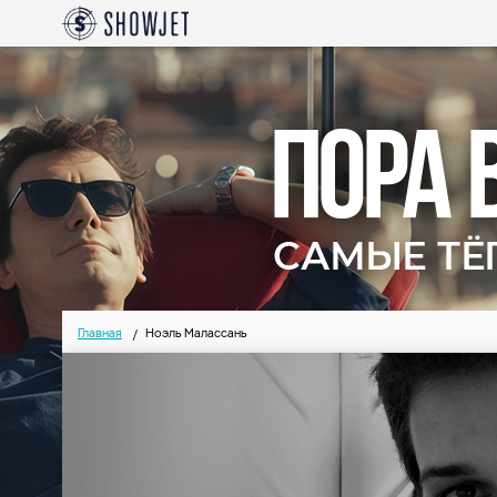
Главная
Ноэль Малассань