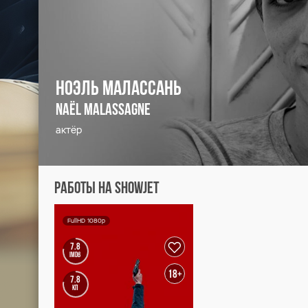
Ноэль Малассань
Naël Malassagne