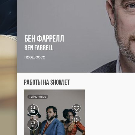
Бен Фаррелл
Ben Farrell