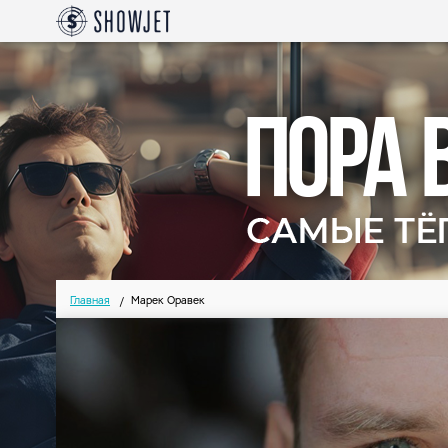
Главная
Марек Оравек