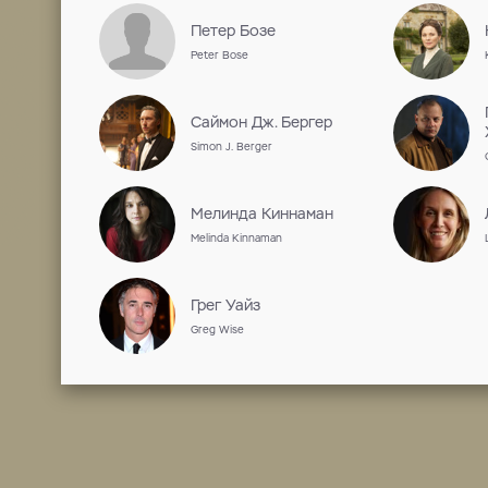
актёр
Дата рождения 27 декабря 1983 г
Работы на ShowJet
Сотрудничество
Анника Халлин
Annika Hallin
Петер Бозе