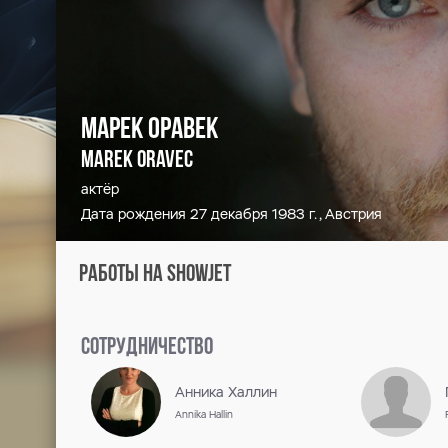
Марек Оравек
Marek Oravec