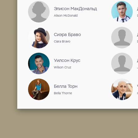
актёр, режиссёр, сценарист, прод
Дата рождения 08 июня 1955 г.,
Работы на ShowJet
Сотрудничество
Артурс Русис
Arturs Rusis
Элисон МакДональ