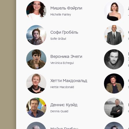
актриса
Дата рождения 19 марта 1984 г., 
Работы на ShowJet
Сотрудничество
Роберт Шиэн
Robert Sheehan
Мишель Фэйрли