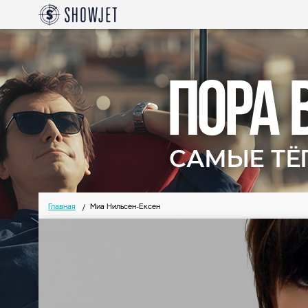
Главная
Миа Нильсен-Ексен