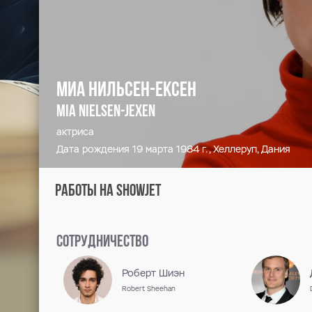
Миа Нильсен-Ексен
Mia Nielsen-Jexen