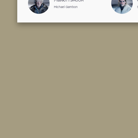
Michelle Fairley
Софи Гробёль
Sofie Gråbøl
Вероника Эчеги
Verónica Echegui
Хетти Макдональд
Hettie Macdonald