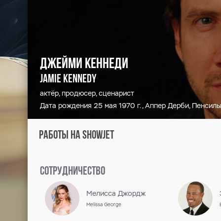
Джейми Кеннеди
Jamie Kennedy